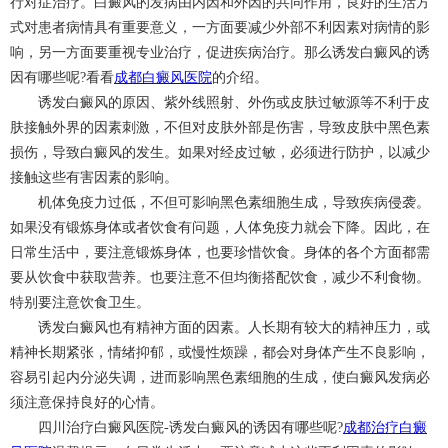
行对症治疗。白癜风的发病由内因和外因的共同作用，良好的生活方
式对患者病情具有重要意义，一方面要减少外部不利因素对病情的影
响，另一方面要重视专业治疗，促进疾病治疗。那么诱发白癜风的诱
因有哪些呢?看看
成都白癜风医院
的介绍。
诱发白癜风的原因、紫外线照射、外伤或皮肤过敏源等不利于皮
肤接触外界的因素刺激，不但对皮肤外部是伤害，导致皮肤中黑色素
损伤，导致白癜风的发生。如果对经皮过敏，必须进行防护，以减少
接触这些有害因素的影响。
机体免疫力过低，不但可影响黑色素细胞生成，导致疾病侵袭。
如果没有锻炼身体或者饮食有问题，人体免疫力就会下降。因此，在
日常生活中，要注意锻炼身体，也要珍惜饮食。身体的各个方面都需
要从饮食中获取营养。也要注意不但均衡搭配饮食，减少不利食物。
特别要注意饮食卫生。
诱发白癜风也有精神方面的因素。人长期有较大的精神压力，或
精神长期紧张，情绪抑郁，或慢性烦躁，都会对身体产生不良影响，
容易引起内分泌失调，进而影响黑色素细胞的生成，使白癜风发病必
须注意保持良好的心情。
四川治疗白癜风医院-诱发白癜风的诱因有哪些呢?
成都治疗白癜