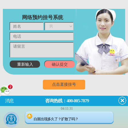
网络预约挂号系统
点击直接挂号
2
消息
咨询热线：400-005-7879
门诊
8:00~18:00
（节假日无休息）
04:11:31
成都市武侯区红牌楼佳灵路6
白斑出现多久了？扩散了吗？
号