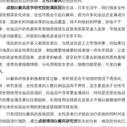
些比较顽固类型的疾病，
女性白癜风
也包括在内。
成都白癜风医学研究院附属医院
医生说，日常生活中，我们很多女性
朋友都喜欢化浓妆，这也可能会引起白癜风，因为许多化妆品含金属成分
居多，肌肤长时间被浓厚的化妆品覆盖，得不到很好的呼吸，卸妆不干
净，化妆品中的色素和有害物质残留在皮肤表面甚至渗入皮肤，导致皮肤
代谢功能紊乱，对面部白癜风患者诊疗非常不利。
现在的社会许多人都喜欢美白，当然这也是人之常情的事，但如果过
分地美白就会伤害到皮肤，例如频繁地做磨砂或者做一些化学脱皮，让皮
肤的表皮角质层脱离，皮肤变的敏感，甚至化学元素会刺激损伤黑色素细
胞，使黑色素细胞增殖、分化周期发生变动，细胞功能受损，引发白癜
风。
白癜风对很多刺激都有其过敏，有时甚至在不知情的情况下诱发此
病，研究发现，女性患者的人数比例远远高于男性，这主要是由于女性可
能长期使用化妆品造成的，化妆品中含有重金属成分，特别是劣质化妆品
中的重金属含量往往都超标，长期使用会残留在皮肤之中难以被微循环携
带出体外也就会长期的刺激皮肤细胞导致发病。
只有找到白癜风的发病原因，女性患者们才能在治疗疾病的同时对这
些病因进行预防，通过
成都博润白癜风研究所
医生的分析，相信您对此已