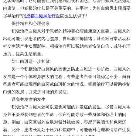
之客降临时，它可能会让我们感到沮丧和困惑。尽管白癜风无法短期
内康复，但积极治疗却是至关重要的。在平时，为何白癜风出现后要
尽早治疗?跟
成都
白癜风治疗
医院
医生认识下!
保持精神和心理健康
积极治疗白癜风对于患者的精神和心理健康至关重要。白癜风的
出现可能引发患者的内心焦虑、自卑和抑郁情绪，甚至对日常活动和
社交生活产生负面影响。积极治疗可以帮助患者恢复自信，减轻心理
压力，提高生活质量。
防止白斑进一步扩散
另一个积极治疗白癜风的因素是防止白斑进一步扩散。白癜风的
发展是一个个体差异较大的过程，有些患者白斑可能稳定不变，而有
些患者可能出现新的白斑或白斑扩大的情况。积极治疗可以帮助控制
白斑的发展，并减少可能的并发症。
避免并发症的发生
积极治疗白癜风还可以避免可能的并发症的发生。尽管白癜风本
身并不会威胁到患者的生命，但它可能导致一些身体和心理上的问
题。例如，白斑区域的皮肤对紫外线敏感，容易导致晒伤和色素沉
着。此外，患者长期处于压力和焦虑中，可能会对心理和情绪产生负