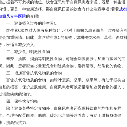
也占据着不可忽视的地位。饮食宜忌对于白癜风患者来说，既是一种生活
习惯，更是一种健康选择。那白癜风日常的饮食有什么注意事项?看看
成都
白癜风专科医院
的介绍!
一、避免摄入过多的维生素C
维生素C虽然对人体有多种益处，但对于白癜风患者而言，过多摄入
能会加重病情。因此，富含维生素C的食物，如柑橘类水果、草莓、西红
等，应适量减少摄入。
二、减少食用刺激性食物
辛辣、油腻、烟酒等刺激性食物，可能会刺激皮肤，加重白癜风的症
状。因此，患者应当尽量避免食用这类食物，选择清淡、易消化的食物。
三、增加富含抗氧化物质的食物
富含抗氧化物质的食物，如绿叶蔬菜、坚果、浆果等，有助于抵抗自
由基的损害，保护皮肤健康。白癜风患者可以适量增加这类食物的摄入，
以辅助疾病的治疗。
四、保持饮食均衡
除了避免某些特定食物外，白癜风患者还应保持饮食的均衡和多样
性。合理搭配蛋白质、脂肪、碳水化合物等营养素，有助于维持身体健
康，提高抵抗力。