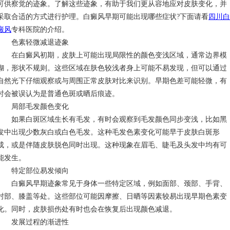
可供察觉的迹象。了解这些迹象，有助于我们更从容地应对皮肤变化，并
采取合适的方式进行护理。白癜风早期可能出现哪些症状?下面请看
四川白
癜风
专科医院的介绍。
色素轻微减退迹象
在白癜风初期，皮肤上可能出现局限性的颜色变浅区域，通常边界模
糊，形状不规则。这些区域在肤色较浅者身上可能不易发现，但可以通过
自然光下仔细观察或与周围正常皮肤对比来识别。早期色差可能轻微，有
时会被误认为是普通色斑或晒后痕迹。
局部毛发颜色变化
如果白斑区域生长有毛发，有时会观察到毛发颜色同步变浅，比如黑
发中出现少数灰白或白色毛发。这种毛发色素变化可能早于皮肤白斑形
成，或是伴随皮肤脱色同时出现。这种现象在眉毛、睫毛及头发中均有可
能发生。
特定部位易发倾向
白癜风早期迹象常见于身体一些特定区域，例如面部、颈部、手背、
肘部、膝盖等处。这些部位可能因摩擦、日晒等因素较易出现早期色素变
化。同时，皮肤损伤处有时也会在恢复后出现颜色减退。
发展过程的渐进性