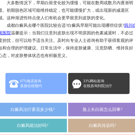
大多数情况下，早期白斑变化较为缓慢，可能在数周或数月内逐渐明
显。初期脱色区域可能维持稳定，也可能缓慢扩大，或出现新的减退区
域。这种渐进性特点使人们有机会更早留意到皮肤的变化。
成都白癜风去哪个医院比较合适?白癜风早期可能出现哪些症状?
四川
斑医院
温馨提示：当我们注意到皮肤出现不明原因的色素减退时，不必过
度担忧，但可以给予适当关注。及时向专业人士咨询有助于获得客观的评
估和合理的护理建议。日常生活中，保持皮肤健康、注意防晒、维持良好
心态，对皮肤整体状态也有积极意义。
67%电话咨询
33%网站咨询
直接在线预约
在线咨询到院治疗
白癜风治疗要花多少钱?
脸上长白斑怎么回事?
白癜风能治好吗?
白癜风传染吗?