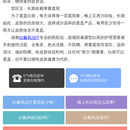
阳伞，物理遮挡是首选。
雷区五：长期依赖厚重遮瑕
为了遮盖白斑，每天涂厚厚一层遮瑕膏，晚上又用力卸妆。长期
如此，皮肤的负担很大。选择成分温和的遮盖产品，每周至少安排一
两天让皮肤休息不遮盖。
成都
白癜风治疗
专业的医院说，面颈部暴露型白斑的护理需要避
开刺激性洁面、去角质、热水洗脸、不防晒、厚重遮瑕等雷区。温和
清洁、做好防晒、给皮肤休息时间，比任何“努力”都重要。白斑可以
遮盖，但不要以牺牲皮肤健康为代价。
67%电话咨询
33%网站咨询
直接在线预约
在线咨询到院治疗
白癜风治疗要花多少钱?
脸上长白斑怎么回事?
白癜风能治好吗?
白癜风传染吗?