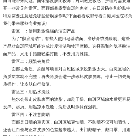
而可能带来问题。面颈部皮肤比较薄，对刺激更敏感，护理时需要避
开一些常见的雷区。面颈部暴露型白斑的患者，在日常防护和护肤中
特别需要注意避免哪些错误操作呢?下面看看成都专看白癜风医院将为
我们带来哪些专业知识!
雷区一：使用刺激性强的洁面产品
为了“彻底清洁”，有些人使用皂基洁面、磨砂膏或洗脸刷。这些
产品对白斑区域可能造成过度清洁和物理摩擦。选择温和的氨基酸洁
面产品，只用手指腹轻柔打圈，不要用力揉搓。
雷区二：频繁去角质
面部去角质、刷酸等项目对白斑区域来说刺激太大。白斑区域的
角质层本就不完整，再去角质会进一步破坏皮肤屏障。停止一切去角
质操作，让皮肤自行修复。
雷区三：用热水洗脸
热水会带走皮肤表面的油脂，加剧干燥。白斑区域缺水后更容易
发痒、起屑。用温凉水洗脸，洗后及时涂抹保湿乳。
雷区四：不注意防晒
面部是日晒的重灾区，白斑区域更怕晒。不防晒不仅可能晒伤，
还会让白斑与正常皮肤的色差越来越大。出门戴帽子、戴口罩、用遮