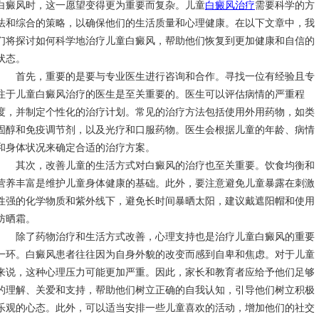
白癜风时，这一愿望变得更为重要而复杂。儿童
白癜风治疗
需要科学的方
法和综合的策略，以确保他们的生活质量和心理健康。在以下文章中，我
们将探讨如何科学地治疗儿童白癜风，帮助他们恢复到更加健康和自信的
状态。
首先，重要的是要与专业医生进行咨询和合作。寻找一位有经验且专
注于儿童白癜风治疗的医生是至关重要的。医生可以评估病情的严重程
度，并制定个性化的治疗计划。常见的治疗方法包括使用外用药物，如类
固醇和免疫调节剂，以及光疗和口服药物。医生会根据儿童的年龄、病情
和身体状况来确定合适的治疗方案。
其次，改善儿童的生活方式对白癜风的治疗也至关重要。饮食均衡和
营养丰富是维护儿童身体健康的基础。此外，要注意避免儿童暴露在刺激
性强的化学物质和紫外线下，避免长时间暴晒太阳，建议戴遮阳帽和使用
防晒霜。
除了药物治疗和生活方式改善，心理支持也是治疗儿童白癜风的重要
一环。白癜风患者往往因为自身外貌的改变而感到自卑和焦虑。对于儿童
来说，这种心理压力可能更加严重。因此，家长和教育者应给予他们足够
的理解、关爱和支持，帮助他们树立正确的自我认知，引导他们树立积极
乐观的心态。此外，可以适当安排一些儿童喜欢的活动，增加他们的社交