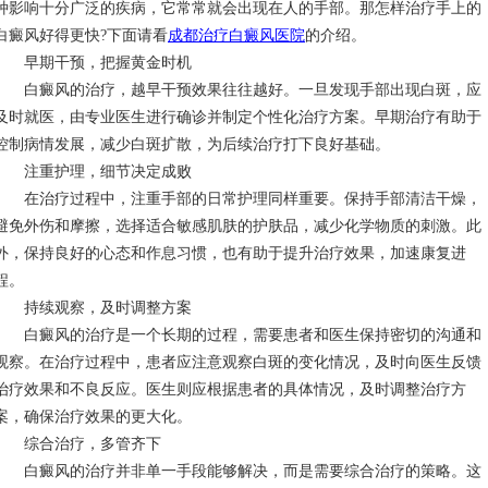
种影响十分广泛的疾病，它常常就会出现在人的手部。那怎样治疗手上的
白癜风好得更快?下面请看
成都治疗白癜风医院
的介绍。
早期干预，把握黄金时机
白癜风的治疗，越早干预效果往往越好。一旦发现手部出现白斑，应
及时就医，由专业医生进行确诊并制定个性化治疗方案。早期治疗有助于
控制病情发展，减少白斑扩散，为后续治疗打下良好基础。
注重护理，细节决定成败
在治疗过程中，注重手部的日常护理同样重要。保持手部清洁干燥，
避免外伤和摩擦，选择适合敏感肌肤的护肤品，减少化学物质的刺激。此
外，保持良好的心态和作息习惯，也有助于提升治疗效果，加速康复进
程。
持续观察，及时调整方案
白癜风的治疗是一个长期的过程，需要患者和医生保持密切的沟通和
观察。在治疗过程中，患者应注意观察白斑的变化情况，及时向医生反馈
治疗效果和不良反应。医生则应根据患者的具体情况，及时调整治疗方
案，确保治疗效果的更大化。
综合治疗，多管齐下
白癜风的治疗并非单一手段能够解决，而是需要综合治疗的策略。这