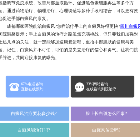
包括调节免疫系统、改善局部血液循环、促进黑色素细胞再生等多个方
面。通过药物治疗、物理治疗、心理调适等多种手段相结合，可以更有效
地促进手部白癜风的康复。
成都哪家医院能治白癜风?怎样治疗手上的白癜风好得更快?
四川白癜
医院温馨提示：手上白癜风的治疗之路虽然充满挑战，但只要我们加强对
上述几点的关注，就一定能够加速康复进程，重拾手部肌肤的健康与美
丽。记住，白癜风并不可怕，可怕的是失去治疗的信心和勇气。让我们携
手并进，共同迎接康复的曙光。
67%电话咨询
33%网站咨询
直接在线预约
在线咨询到院治疗
白癜风治疗要花多少钱?
脸上长白斑怎么回事?
白癜风能治好吗?
白癜风传染吗?